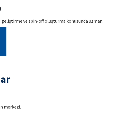
)
ji geliştirme ve spin-off oluşturma konusunda uzman.
lar
on merkezi.