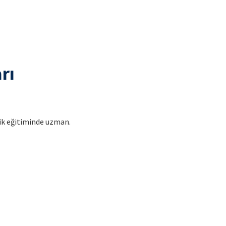
rı
lik eğitiminde uzman.