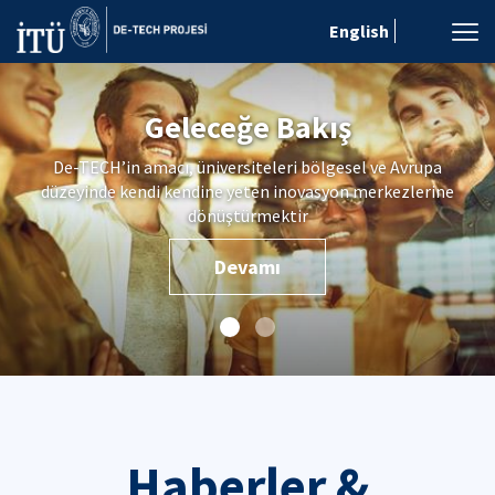
English
Geleceğe Bakış
De-TECH’in amacı, üniversiteleri bölgesel ve Avrupa
düzeyinde kendi kendine yeten inovasyon merkezlerine
dönüştürmektir
Devamı
Haberler &