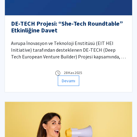
DE-TECH Projesi: “She-Tech Roundtable”
Etkinliğine Davet
Avrupa İnovasyon ve Teknoloji Enstitüsü (EIT HEI
Initiative) tarafından desteklenen DE-TECH (Deep
Tech European Venture Builder) Projesi kapsamında, 03
Aralık 2025 tarihinde teknoloji ve girişimcilik alanında
kadınların görünürlüğünü ve etkisini artırmayı
28 Kas 2025
hedefleyen “She-Tech Roundtable: Female Tech
Devamı
Entrepreneurs” etkinliği düzenlenecektir.